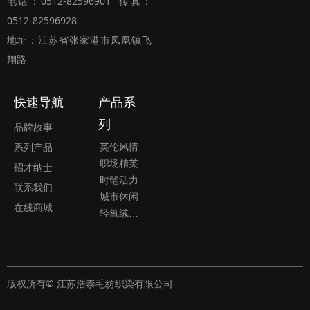
电话：0512-82596901 传真：
0512-82596928
地址：江苏省张家港市凤凰镇飞
翔路
快速导航
产品系
列
品牌故事
英伦风情
系列产品
职场精英
招才纳士
时髦活力
联系我们
城市休闲
在线商城
轻氧绒系列
版权所有© 江苏浩泰毛纺织染有限公司