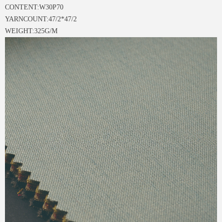
CONTENT:W30P70
YARNCOUNT:47/2*47/2
WEIGHT:325G/M