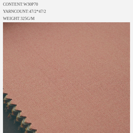
CONTENT:W30P70
YARNCOUNT:47/2*47/2
WEIGHT:325G/M