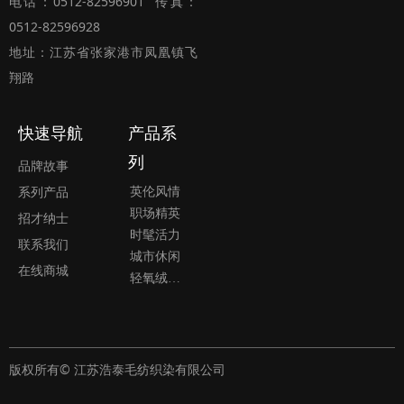
电话：0512-82596901 传真：
0512-82596928
地址：江苏省张家港市凤凰镇飞
翔路
快速导航
产品系
列
品牌故事
英伦风情
系列产品
职场精英
招才纳士
时髦活力
联系我们
城市休闲
在线商城
轻氧绒系列
版权所有© 江苏浩泰毛纺织染有限公司